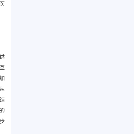
医
供
互
加
从
结
的
步