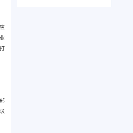
应
业
打
部
求