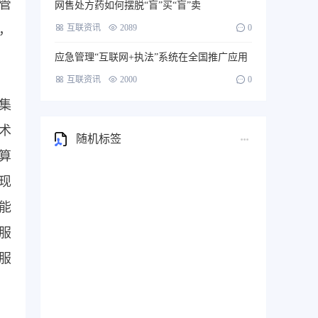
管
网售处方药如何摆脱“盲”买“盲”卖
，
互联资讯
2089
0
应急管理“互联网+执法”系统在全国推广应用
互联资讯
2000
0
集
术
随机标签
算
现
能
服
服