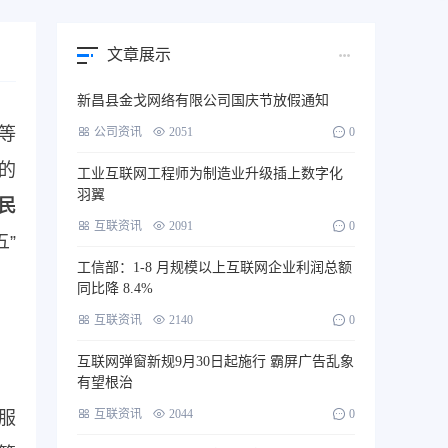
文章展示
新昌县金戈网络有限公司国庆节放假通知
等
公司资讯
2051
0
的
工业互联网工程师为制造业升级插上数字化
羽翼
民
互联资讯
2091
0
五”
工信部：1-8 月规模以上互联网企业利润总额
同比降 8.4%
互联资讯
2140
0
互联网弹窗新规9月30日起施行 霸屏广告乱象
有望根治
互联资讯
2044
0
服