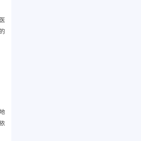
，医
的
地
依